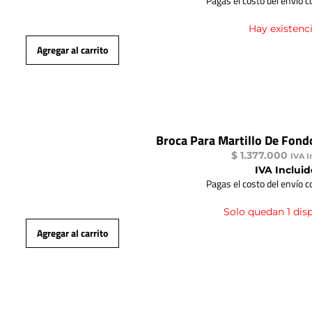
Pagas el costo del envío 
Hay existenc
Agregar al carrito
Broca Para Martillo De Fond
$
1.377.000
IVA I
IVA Incluid
Pagas el costo del envío 
Solo quedan 1 dis
Agregar al carrito