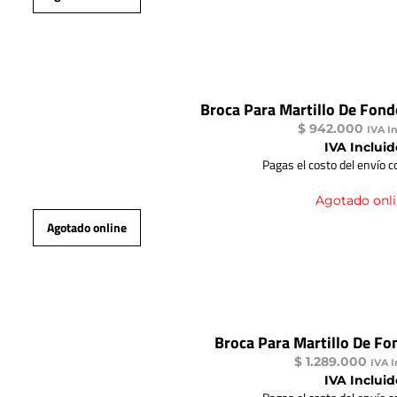
Broca Para Martillo De Fond
$
942.000
IVA I
IVA Incluid
Pagas el costo del envío 
Agotado onl
Agotado online
Broca Para Martillo De Fo
$
1.289.000
IVA I
IVA Incluid