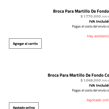
Broca Para Martillo De Fond
$
1.770.000
IVA 
IVA Incluid
Pagas el costo del envío 
Hay existenc
Agregar al carrito
Broca Para Martillo De Fondo C
$
1.068.000
IVA 
IVA Incluid
Pagas el costo del envío 
Agotado onl
Agotado online