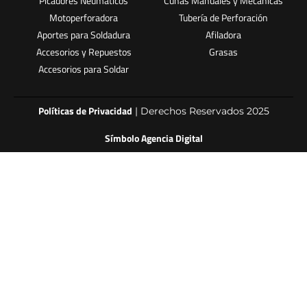
Picadores Neumáticos
Cuñas Manuales y Mecánicas
Motoperforadora
Tubería de Perforación
Aportes para Soldadura
Afiladora
Accesorios y Repuestos
Grasas
Accesorios para Soldar
Políticas de Privacidad
| Derechos Reservados 2025
Símbolo Agencia Digital