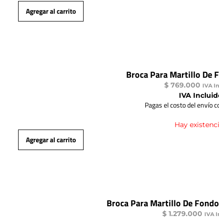
Agregar al carrito
Broca Para Martillo De 
$
769.000
IVA I
IVA Incluid
Pagas el costo del envío 
Hay existenc
Agregar al carrito
Broca Para Martillo De Fond
$
1.279.000
IVA I