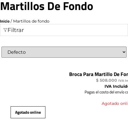
Martillos De Fondo
Inicio
/ Martillos de fondo
Filtrar
Sort Products
Broca Para Martillo De Fo
$
508.000
IVA I
IVA Incluid
Pagas el costo del envío 
Agotado onl
Agotado online