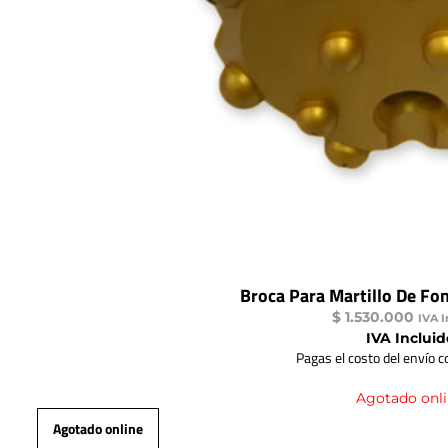
Broca Para Martillo De Fo
$
1.530.000
IVA I
IVA Incluid
Pagas el costo del envío 
Agotado onl
Agotado online