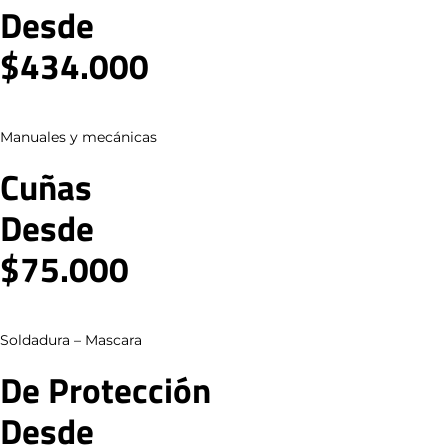
Desde
$434.000
Manuales y mecánicas
Cuñas
Desde
$75.000​
Soldadura – Mascara
De Protección
Desde