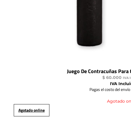
Juego De Contracuñas Para
$
60.000
IVA 
IVA Inclu
Pagas el costo del envío
Agotado on
Agotado online