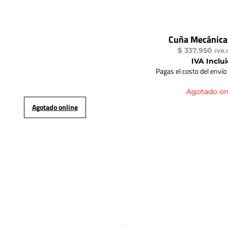
Cuña Mecánic
$
337.950
IVA 
IVA Inclu
Pagas el costo del envío
Agotado on
Agotado online