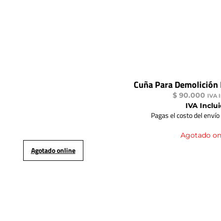
Cuña Para Demolición
$
90.000
IVA 
IVA Inclu
Pagas el costo del envío
Agotado on
Agotado online