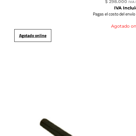
$
298.000
IVA 
IVA Inclu
Pagas el costo del envío
Agotado on
Agotado online