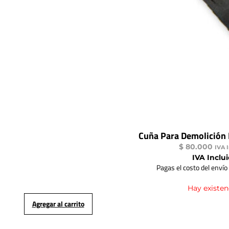
Cuña Para Demolición
$
80.000
IVA 
IVA Inclu
Pagas el costo del envío
Hay existen
Agregar al carrito