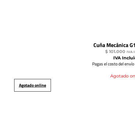
Cuña Mecánica G
$
101.000
IVA 
IVA Inclu
Pagas el costo del envío
Agotado on
Agotado online