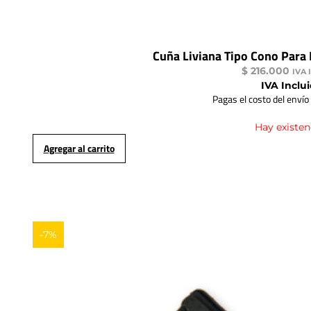
Cuña Liviana Tipo Cono Par
$
216.000
IVA 
IVA Inclu
Pagas el costo del envío
Hay existen
Agregar al carrito
-7%