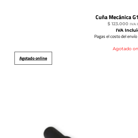
Cuña Mecánica G
$
123.000
IVA 
IVA Inclu
Pagas el costo del envío
Agotado on
Agotado online