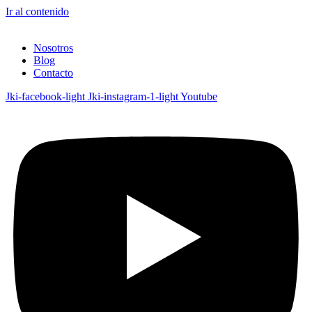
Ir al contenido
Nosotros
Blog
Contacto
Jki-facebook-light
Jki-instagram-1-light
Youtube