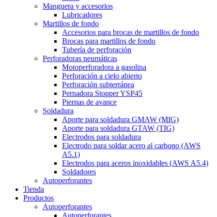
Manguera y accesorios
Lubricadores
Martillos de fondo
Accesorios para brocas de martillos de fondo
Brocas para martillos de fondo
Tubería de perforación
Perforadoras neumáticas
Motoperforadora a gasolina
Perforación a cielo abierto
Perforación subterránea
Pernadora Stopper YSP45
Piernas de avance
Soldadura
Aporte para soldadura GMAW (MIG)
Aporte para soldadura GTAW (TIG)
Electrodos para soldadura
Electrodo para soldar acero al carbono (AWS
A5.1)
Electrodos para aceros inoxidables (AWS A5.4)
Soldadores
Autoperforantes
Tienda
Productos
Autoperforantes
Autoperforantes