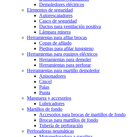
Demoledores eléctricos
Elementos de seguridad
Autorescatadores
Casco de seguridad
Ductos para ventilación positiva
Lámpara minera
Herramientas para afilar brocas
Copas de afilado
Piedras para afilar tungsteno
Herramientas para equipos eléctricos
Herramientas para demoler
Herramientas para perforar
Herramientas para martillo demoledor
Apisonadores
Cincel
Palas
Punta
Manguera y accesorios
Lubricadores
Martillos de fondo
Accesorios para brocas de martillos de fondo
Brocas para martillos de fondo
Tubería de perforación
Perforadoras neumáticas
Motoperforadora a gasolina