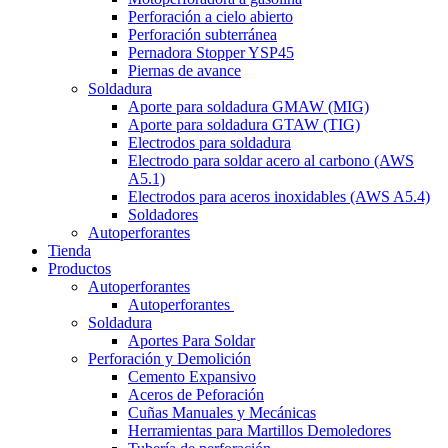
Perforación a cielo abierto
Perforación subterránea
Pernadora Stopper YSP45
Piernas de avance
Soldadura
Aporte para soldadura GMAW (MIG)
Aporte para soldadura GTAW (TIG)
Electrodos para soldadura
Electrodo para soldar acero al carbono (AWS
A5.1)
Electrodos para aceros inoxidables (AWS A5.4)
Soldadores
Autoperforantes
Tienda
Productos
Autoperforantes
Autoperforantes
Soldadura
Aportes Para Soldar
Perforación y Demolición
Cemento Expansivo
Aceros de Peforación
Cuñas Manuales y Mecánicas
Herramientas para Martillos Demoledores