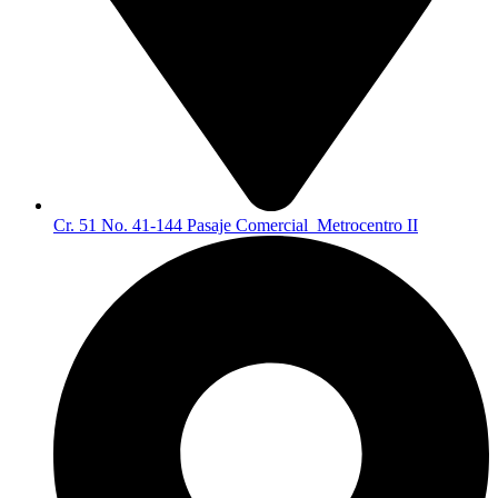
Cr. 51 No. 41-144 Pasaje Comercial Metrocentro II