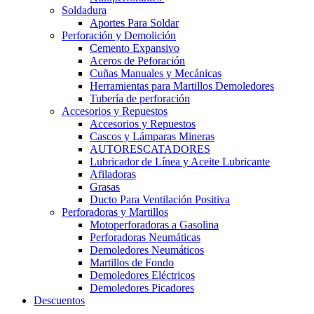
Soldadura
Aportes Para Soldar
Perforación y Demolición
Cemento Expansivo
Aceros de Peforación
Cuñas Manuales y Mecánicas
Herramientas para Martillos Demoledores
Tubería de perforación
Accesorios y Repuestos
Accesorios y Repuestos
Cascos y Lámparas Mineras
AUTORESCATADORES
Lubricador de Línea y Aceite Lubricante
Afiladoras
Grasas
Ducto Para Ventilación Positiva
Perforadoras y Martillos
Motoperforadoras a Gasolina
Perforadoras Neumáticas
Demoledores Neumáticos
Martillos de Fondo
Demoledores Eléctricos
Demoledores Picadores
Descuentos