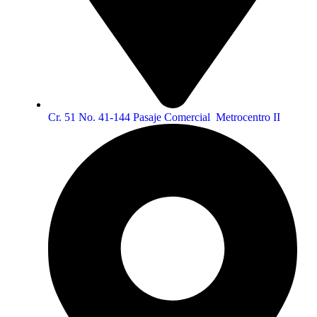
Cr. 51 No. 41-144 Pasaje Comercial Metrocentro II