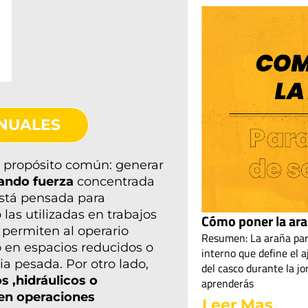
NUALES
propósito común: generar
cando fuerza
concentrada
está pensada para
las utilizadas en trabajos
Cómo poner la ara
 permiten al operario
Resumen: La araña para
so en espacios reducidos o
interno que define el a
a pesada. Por otro lado,
del casco durante la jo
os ,hidráulicos o
aprenderás
 en operaciones
Leer Mas