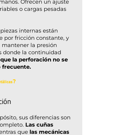
umanos. Ofrecen un ajuste
ariables o cargas pesadas
 piezas internas están
 por fricción constante, y
 mantener la presión
s donde la continuidad
que la perforación no se
 frecuente.
?
tálicas
ción
sito, sus diferencias son
 completo.
Las cuñas
ientras que
las mecánicas