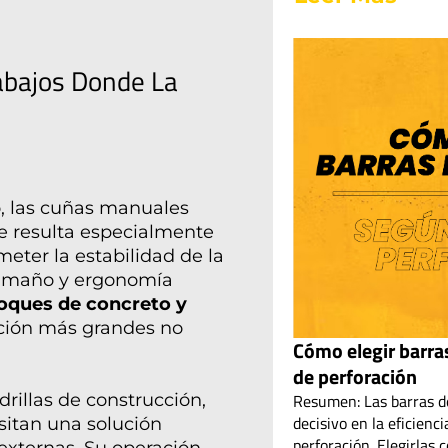
abajos Donde La
o, las cuñas manuales
e resulta especialmente
eter la estabilidad de la
 tamaño y ergonomía
loques de concreto y
ción más grandes no
Cómo elegir barras
de perforación
rillas de construcción,
Resumen: Las barras d
decisivo en la eficienc
sitan una solución
perforación. Elegirlas
externas. Su operación