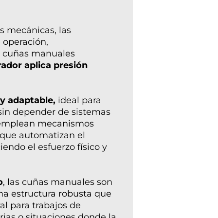
s mecánicas, las
 operación,
s cuñas manuales
rador aplica presión
y adaptable,
ideal para
sin depender de sistemas
s emplean mecanismos
; que automatizan el
iendo el esfuerzo físico y
o
, las cuñas manuales son
una estructura robusta que
al para trabajos de
rias o situaciones donde la