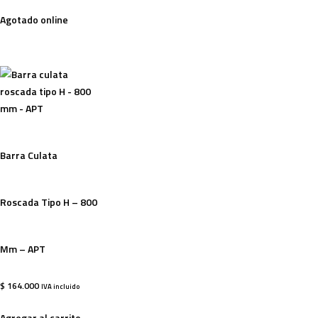
Agotado online
Barra Culata
Roscada Tipo H – 800
Mm – APT
$
164.000
IVA incluido
Agregar al carrito