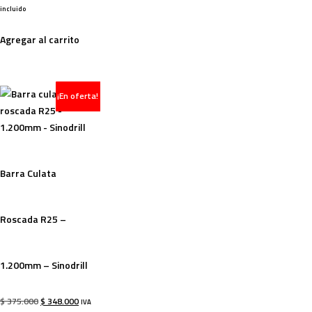
incluido
Agregar al carrito
¡En oferta!
-7%
Barra Culata
Roscada R25 –
1.200mm – Sinodrill
$
375.000
$
348.000
IVA