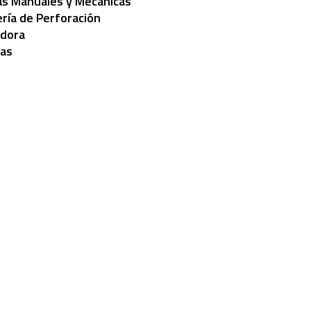
s Manuales y Mecánicas
ría de Perforación
adora
as