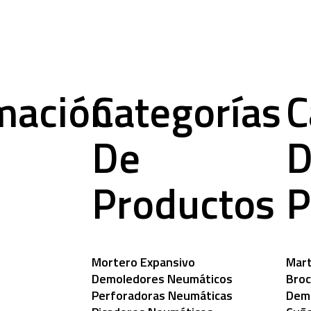
mación
Categorías
C
De
D
Productos
P
Mortero Expansivo
Mart
Demoledores Neumáticos
Broc
Perforadoras Neumáticas
Demo