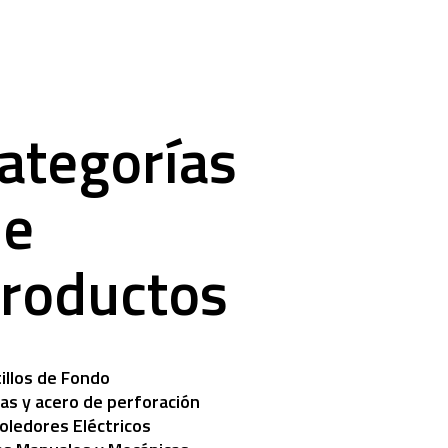
ategorías
e
roductos
illos de Fondo
as y acero de perforación
ledores Eléctricos