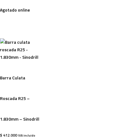
Agotado online
Barra Culata
Roscada R25 –
1.830mm – Sinodrill
$
412.000
IVA incluido