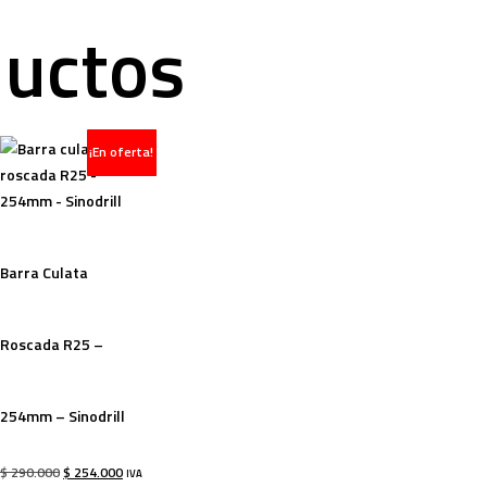
ductos
¡En oferta!
-12%
Barra Culata
Roscada R25 –
254mm – Sinodrill
$
290.000
$
254.000
IVA