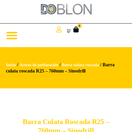
0
/
/
/ Barra
Inicio
Aceros de perforación
Barra culata roscada
culata roscada R25 – 760mm – Sinodrill
Barra Culata Roscada R25 –
760mm – Sinodrill