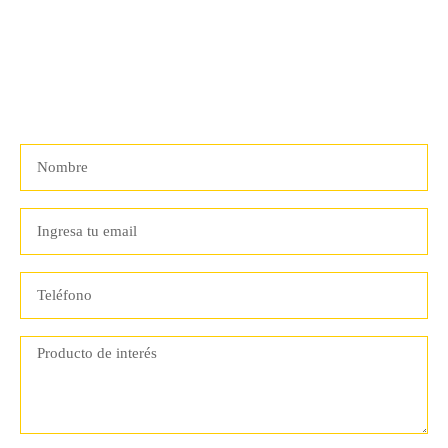
Descuentos.
Recibe Actualizaciones Y Primicias Sobre Nuestros Descuentos Y
Promociones
¡No Te Arrepentirás!