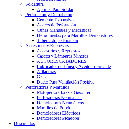
Soldadura
Aportes Para Soldar
Perforación y Demolición
Cemento Expansivo
Aceros de Peforación
Cuñas Manuales y Mecánicas
Herramientas para Martillos Demoledores
Tubería de perforación
Accesorios y Repuestos
Accesorios y Repuestos
Cascos y Lámparas Mineras
AUTORESCATADORES
Lubricador de Línea y Aceite Lubricante
Afiladoras
Grasas
Ducto Para Ventilación Positiva
Perforadoras y Martillos
Motoperforadoras a Gasolina
Perforadoras Neumáticas
Demoledores Neumáticos
Martillos de Fondo
Demoledores Eléctricos
Demoledores Picadores
Descuentos