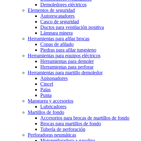
Demoledores eléctricos
Elementos de seguridad
Autorescatadores
Casco de seguridad
Ductos para ventilación positiva
Lámpara minera
Herramientas para afilar brocas
Copas de afilado
Piedras para afilar tungsteno
Herramientas para equipos eléctricos
Herramientas para demoler
Herramientas para perforar
Herramientas para martillo demoledor
Apisonadores
Cincel
Palas
Punta
Manguera y accesorios
Lubricadores
Martillos de fondo
Accesorios para brocas de martillos de fondo
Brocas para martillos de fondo
Tubería de perforación
Perforadoras neumáticas
Motoperforadora a gasolina