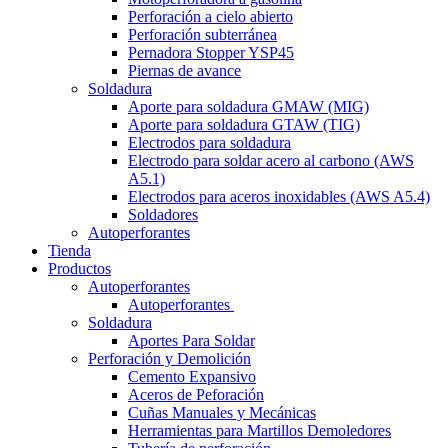
Perforación a cielo abierto
Perforación subterránea
Pernadora Stopper YSP45
Piernas de avance
Soldadura
Aporte para soldadura GMAW (MIG)
Aporte para soldadura GTAW (TIG)
Electrodos para soldadura
Electrodo para soldar acero al carbono (AWS
A5.1)
Electrodos para aceros inoxidables (AWS A5.4)
Soldadores
Autoperforantes
Tienda
Productos
Autoperforantes
Autoperforantes
Soldadura
Aportes Para Soldar
Perforación y Demolición
Cemento Expansivo
Aceros de Peforación
Cuñas Manuales y Mecánicas
Herramientas para Martillos Demoledores