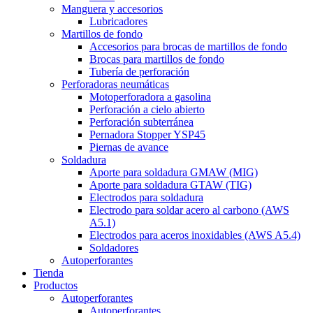
Manguera y accesorios
Lubricadores
Martillos de fondo
Accesorios para brocas de martillos de fondo
Brocas para martillos de fondo
Tubería de perforación
Perforadoras neumáticas
Motoperforadora a gasolina
Perforación a cielo abierto
Perforación subterránea
Pernadora Stopper YSP45
Piernas de avance
Soldadura
Aporte para soldadura GMAW (MIG)
Aporte para soldadura GTAW (TIG)
Electrodos para soldadura
Electrodo para soldar acero al carbono (AWS
A5.1)
Electrodos para aceros inoxidables (AWS A5.4)
Soldadores
Autoperforantes
Tienda
Productos
Autoperforantes
Autoperforantes