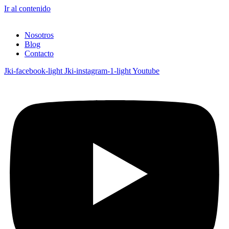
Ir al contenido
Nosotros
Blog
Contacto
Jki-facebook-light
Jki-instagram-1-light
Youtube