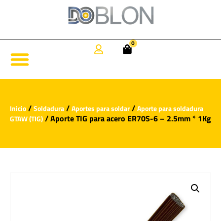
0
/
/
/
Inicio
Soldadura
Aportes para soldar
Aporte para soldadura
/ Aporte TIG para acero ER70S-6 – 2.5mm * 1Kg
GTAW (TIG)