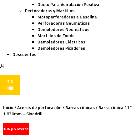
Ducto Para Ventilación Positiva
Perforadoras y Martillos
Motoperforadoras a Gasolina
Perforadoras Neumáticas
Demoledores Neumáticos
Martillos de Fondo
Demoledores Eléctricos
Demoledores Picadores
Descuentos
$
0
0
Inicio
/
Aceros de perforación
/
Barras cónicas
/ Barra cónica 11° –
1.830mm – Sinodrill
18% ¡En oferta!
-18%