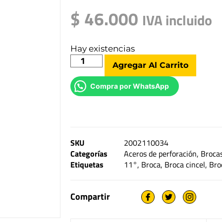
$
46.000
IVA incluido
Hay existencias
Agregar Al Carrito
Compra por WhatsApp
SKU
2002110034
Categorías
Aceros de perforación
,
Brocas
Etiquetas
11°
,
Broca
,
Broca cincel
,
Bro
Compartir