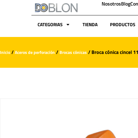
Nosotros
Blog
Con
CATEGORIAS
TIENDA
PRODUCTOS
/
/
/ Broca cónica cincel 
Inicio
Aceros de perforación
Brocas cónicas