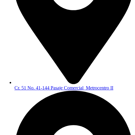
Cr. 51 No. 41-144 Pasaje Comercial Metrocentro II