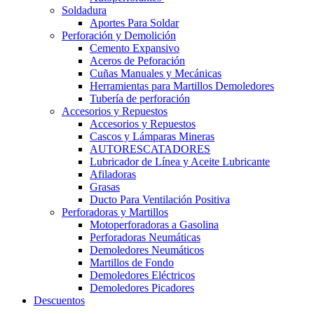
Soldadura
Aportes Para Soldar
Perforación y Demolición
Cemento Expansivo
Aceros de Peforación
Cuñas Manuales y Mecánicas
Herramientas para Martillos Demoledores
Tubería de perforación
Accesorios y Repuestos
Accesorios y Repuestos
Cascos y Lámparas Mineras
AUTORESCATADORES
Lubricador de Línea y Aceite Lubricante
Afiladoras
Grasas
Ducto Para Ventilación Positiva
Perforadoras y Martillos
Motoperforadoras a Gasolina
Perforadoras Neumáticas
Demoledores Neumáticos
Martillos de Fondo
Demoledores Eléctricos
Demoledores Picadores
Descuentos