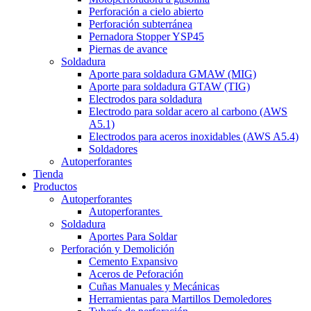
Perforación a cielo abierto
Perforación subterránea
Pernadora Stopper YSP45
Piernas de avance
Soldadura
Aporte para soldadura GMAW (MIG)
Aporte para soldadura GTAW (TIG)
Electrodos para soldadura
Electrodo para soldar acero al carbono (AWS
A5.1)
Electrodos para aceros inoxidables (AWS A5.4)
Soldadores
Autoperforantes
Tienda
Productos
Autoperforantes
Autoperforantes
Soldadura
Aportes Para Soldar
Perforación y Demolición
Cemento Expansivo
Aceros de Peforación
Cuñas Manuales y Mecánicas
Herramientas para Martillos Demoledores