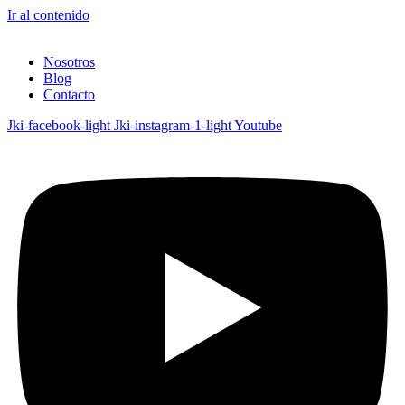
Ir al contenido
Nosotros
Blog
Contacto
Jki-facebook-light
Jki-instagram-1-light
Youtube