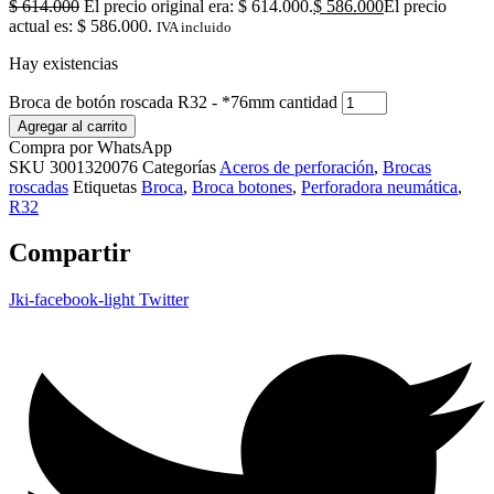
$
614.000
El precio original era: $ 614.000.
$
586.000
El precio
actual es: $ 586.000.
IVA incluido
Hay existencias
Broca de botón roscada R32 - *76mm cantidad
Agregar al carrito
Compra por WhatsApp
SKU
3001320076
Categorías
Aceros de perforación
,
Brocas
roscadas
Etiquetas
Broca
,
Broca botones
,
Perforadora neumática
,
R32
Compartir
Jki-facebook-light
Twitter