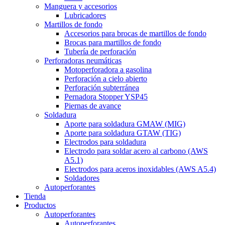
Manguera y accesorios
Lubricadores
Martillos de fondo
Accesorios para brocas de martillos de fondo
Brocas para martillos de fondo
Tubería de perforación
Perforadoras neumáticas
Motoperforadora a gasolina
Perforación a cielo abierto
Perforación subterránea
Pernadora Stopper YSP45
Piernas de avance
Soldadura
Aporte para soldadura GMAW (MIG)
Aporte para soldadura GTAW (TIG)
Electrodos para soldadura
Electrodo para soldar acero al carbono (AWS
A5.1)
Electrodos para aceros inoxidables (AWS A5.4)
Soldadores
Autoperforantes
Tienda
Productos
Autoperforantes
Autoperforantes