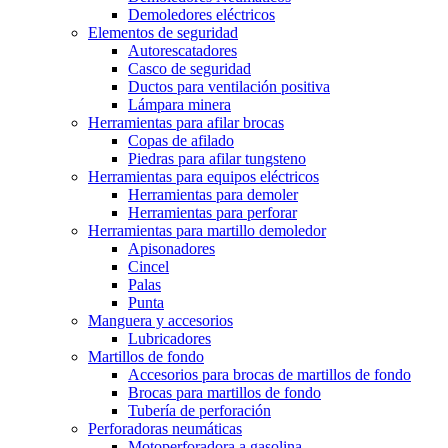
Demoledores eléctricos
Elementos de seguridad
Autorescatadores
Casco de seguridad
Ductos para ventilación positiva
Lámpara minera
Herramientas para afilar brocas
Copas de afilado
Piedras para afilar tungsteno
Herramientas para equipos eléctricos
Herramientas para demoler
Herramientas para perforar
Herramientas para martillo demoledor
Apisonadores
Cincel
Palas
Punta
Manguera y accesorios
Lubricadores
Martillos de fondo
Accesorios para brocas de martillos de fondo
Brocas para martillos de fondo
Tubería de perforación
Perforadoras neumáticas
Motoperforadora a gasolina