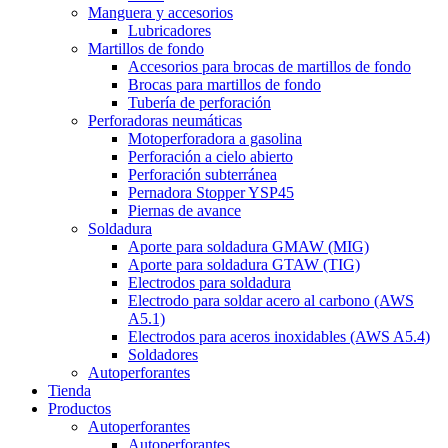
Manguera y accesorios
Lubricadores
Martillos de fondo
Accesorios para brocas de martillos de fondo
Brocas para martillos de fondo
Tubería de perforación
Perforadoras neumáticas
Motoperforadora a gasolina
Perforación a cielo abierto
Perforación subterránea
Pernadora Stopper YSP45
Piernas de avance
Soldadura
Aporte para soldadura GMAW (MIG)
Aporte para soldadura GTAW (TIG)
Electrodos para soldadura
Electrodo para soldar acero al carbono (AWS
A5.1)
Electrodos para aceros inoxidables (AWS A5.4)
Soldadores
Autoperforantes
Tienda
Productos
Autoperforantes
Autoperforantes