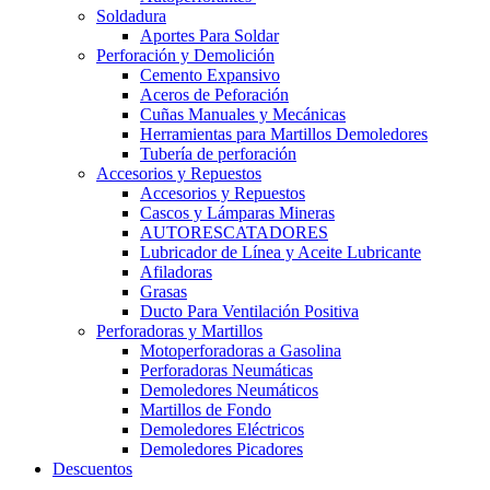
Soldadura
Aportes Para Soldar
Perforación y Demolición
Cemento Expansivo
Aceros de Peforación
Cuñas Manuales y Mecánicas
Herramientas para Martillos Demoledores
Tubería de perforación
Accesorios y Repuestos
Accesorios y Repuestos
Cascos y Lámparas Mineras
AUTORESCATADORES
Lubricador de Línea y Aceite Lubricante
Afiladoras
Grasas
Ducto Para Ventilación Positiva
Perforadoras y Martillos
Motoperforadoras a Gasolina
Perforadoras Neumáticas
Demoledores Neumáticos
Martillos de Fondo
Demoledores Eléctricos
Demoledores Picadores
Descuentos