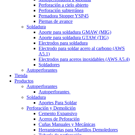
Perforación a cielo abierto
Perforación subterránea
Pernadora Stopper YSP45
Piernas de avance
Soldadura
Aporte para soldadura GMAW (MIG)
Aporte para soldadura GTAW (TIG)
Electrodos para soldadura
Electrodo para soldar acero al carbono (AWS
A5.1)
Electrodos para aceros inoxidables (AWS A5.4)
Soldadores
Autoperforantes
Tienda
Productos
Autoperforantes
Autoperforantes
Soldadura
Aportes Para Soldar
Perforación y Demolición
Cemento Expansivo
Aceros de Peforación
Cuñas Manuales y Mecánicas
Herramientas para Martillos Demoledores