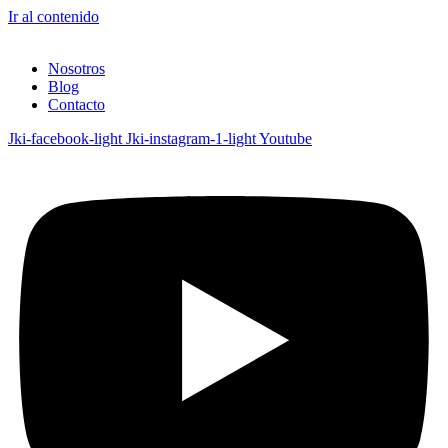
Ir al contenido
Nosotros
Blog
Contacto
Jki-facebook-light
Jki-instagram-1-light
Youtube