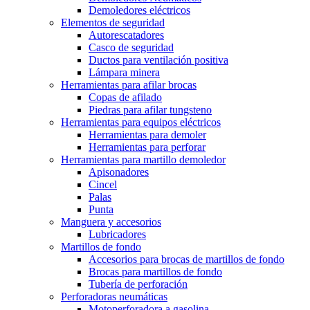
Demoledores eléctricos
Elementos de seguridad
Autorescatadores
Casco de seguridad
Ductos para ventilación positiva
Lámpara minera
Herramientas para afilar brocas
Copas de afilado
Piedras para afilar tungsteno
Herramientas para equipos eléctricos
Herramientas para demoler
Herramientas para perforar
Herramientas para martillo demoledor
Apisonadores
Cincel
Palas
Punta
Manguera y accesorios
Lubricadores
Martillos de fondo
Accesorios para brocas de martillos de fondo
Brocas para martillos de fondo
Tubería de perforación
Perforadoras neumáticas
Motoperforadora a gasolina