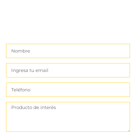
Descuentos.
Recibe Actualizaciones Y Primicias Sobre Nuestros
Descuentos Y Promociones
¡No Te Arrepentirás!