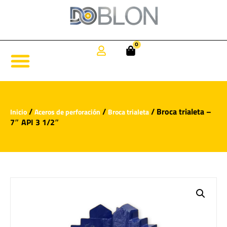
0
/
/
/ Broca trialeta –
Inicio
Aceros de perforación
Broca trialeta
7″ API 3 1/2″