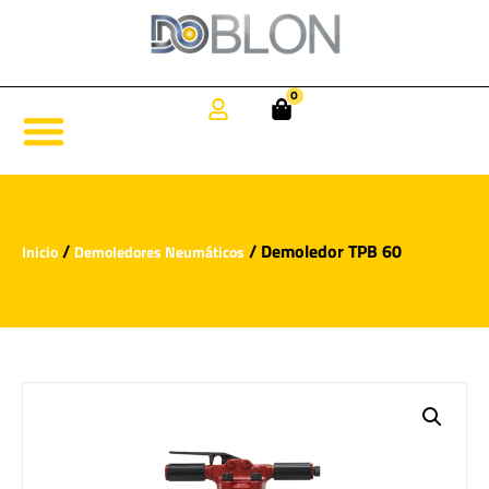
0
/
/ Demoledor TPB 60
Inicio
Demoledores Neumáticos