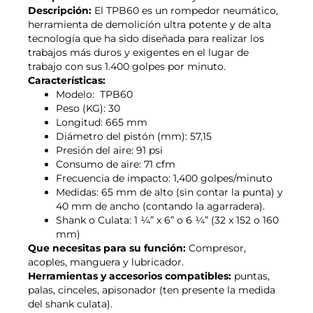
Descripción:
El TPB60 es un rompedor neumático,
herramienta de demolición ultra potente y de alta
tecnología que ha sido diseñada para realizar los
trabajos más duros y exigentes en el lugar de
trabajo con sus 1.400 golpes por minuto.
Características:
Modelo: TPB60
Peso (KG): 30
Longitud: 665 mm
Diámetro del pistón (mm): 57,15
Presión del aire: 91 psi
Consumo de aire: 71 cfm
Frecuencia de impacto: 1,400 golpes/minuto
Medidas: 65 mm de alto (sin contar la punta) y
40 mm de ancho (contando la agarradera).
Shank o Culata: 1 ¼” x 6” o 6 ¼” (32 x 152 o 160
mm)
Que necesitas para su función:
Compresor,
acoples, manguera y lubricador.
Herramientas y accesorios compatibles:
puntas,
palas, cinceles, apisonador (ten presente la medida
del shank culata).