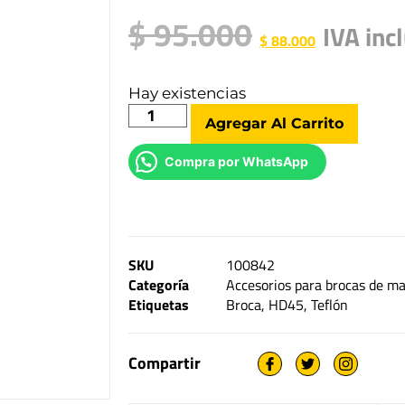
$
95.000
IVA inc
$
88.000
Hay existencias
Agregar Al Carrito
Compra por WhatsApp
SKU
100842
Categoría
Accesorios para brocas de mar
Etiquetas
Broca
,
HD45
,
Teflón
Compartir