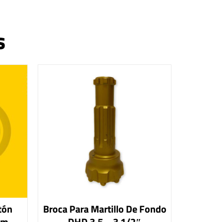
s
tón
Broca Para Martillo De Fondo
mm
DHD 3.5 – 3 1/2″