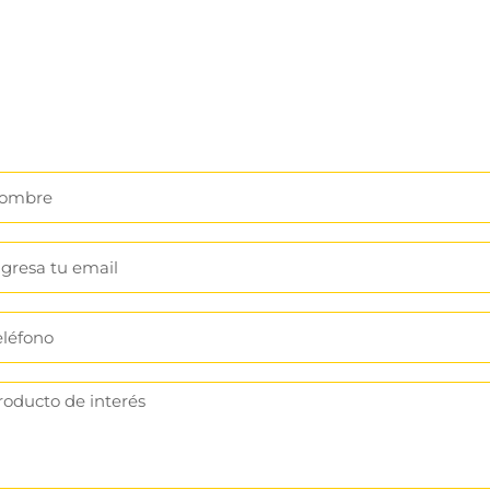
mociones Y Descuen
aciones Y Primicias Sobre Nuestros Descuent
¡No Te Arrepentirás!