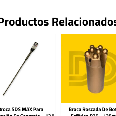
Productos Relacionado
Broca SDS MAX Para
Broca Roscada De Bo
ración En Concreto – 12 *
Esférico R25 – *35