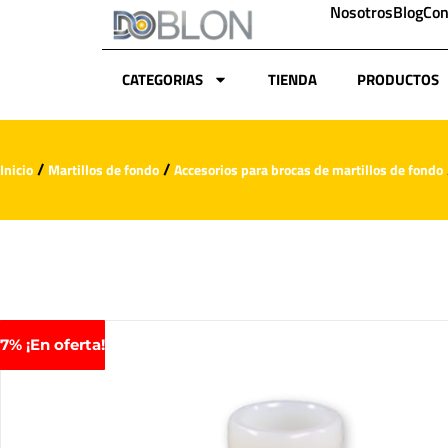
Nosotros
Blog
Con
CATEGORIAS
TIENDA
PRODUCTOS
/
/
Inicio
Martillos de fondo
Accesorios para brocas de martillos de fondo
7% ¡En oferta!
-7%